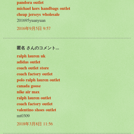
pandora outlet
michael kors handbags outlet
cheap jerseys wholesale
201695yuanyuan
2016年9月5日 9:57
匿名 さんのコメント...
ralph lauren uk
adidas outlet
coach outlet store
coach factory outlet
polo ralph lauren outlet
canada goose
nike air max
ralph lauren outlet
coach factory outlet
valentino shoes outlet
mt0309
2018年3月8日 11:56