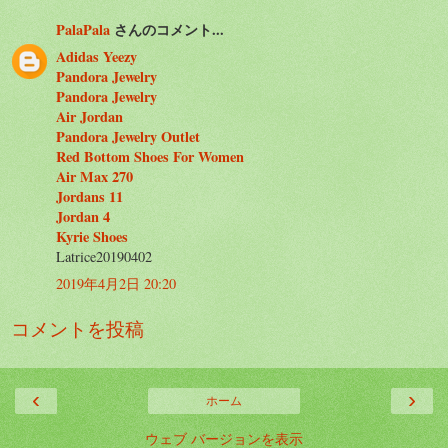
PalaPala
さんのコメント...
Adidas Yeezy
Pandora Jewelry
Pandora Jewelry
Air Jordan
Pandora Jewelry Outlet
Red Bottom Shoes For Women
Air Max 270
Jordans 11
Jordan 4
Kyrie Shoes
Latrice20190402
2019年4月2日 20:20
コメントを投稿
‹
›
ホーム
ウェブ バージョンを表示