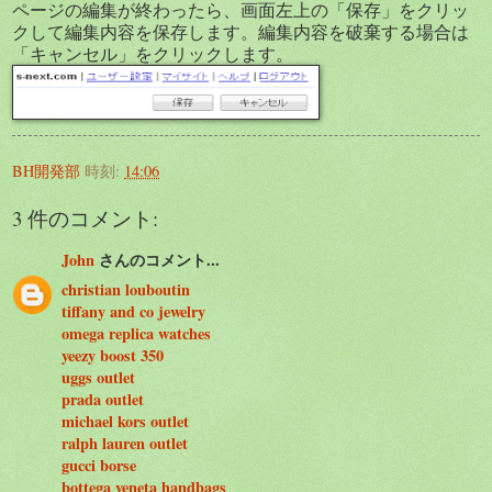
ページの編集が終わったら、画面左上の「保存」をクリッ
クして編集内容を保存します。編集内容を破棄する場合は
「キャンセル」をクリックします。
BH開発部
時刻:
14:06
3 件のコメント:
John
さんのコメント...
christian louboutin
tiffany and co jewelry
omega replica watches
yeezy boost 350
uggs outlet
prada outlet
michael kors outlet
ralph lauren outlet
gucci borse
bottega veneta handbags