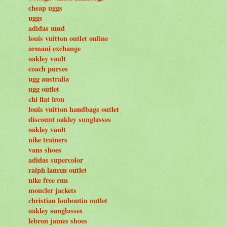
cheap uggs
uggs
adidas nmd
louis vuitton outlet online
armani exchange
oakley vault
coach purses
ugg australia
ugg outlet
chi flat iron
louis vuitton handbags outlet
discount oakley sunglasses
oakley vault
nike trainers
vans shoes
adidas supercolor
ralph lauren outlet
nike free run
moncler jackets
christian louboutin outlet
oakley sunglasses
lebron james shoes