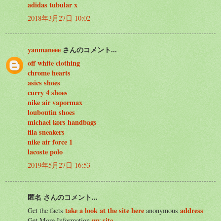
adidas tubular x
2018年3月27日 10:02
yanmaneee
さんのコメント...
off white clothing
chrome hearts
asics shoes
curry 4 shoes
nike air vapormax
louboutin shoes
michael kors handbags
fila sneakers
nike air force 1
lacoste polo
2019年5月27日 16:53
匿名 さんのコメント...
take a look at the site here
address
Get the facts
anonymous
my site
Get More Information