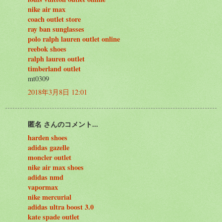
nike air max
coach outlet store
ray ban sunglasses
polo ralph lauren outlet online
reebok shoes
ralph lauren outlet
timberland outlet
mt0309
2018年3月8日 12:01
匿名 さんのコメント...
harden shoes
adidas gazelle
moncler outlet
nike air max shoes
adidas nmd
vapormax
nike mercurial
adidas ultra boost 3.0
kate spade outlet